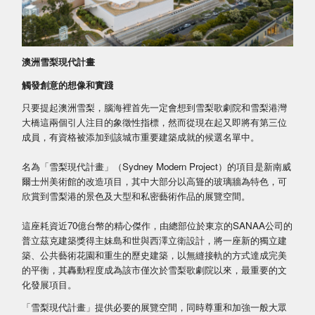
澳洲雪梨現代計畫
觸發創意的想像和實踐
只要提起澳洲雪梨，腦海裡首先一定會想到雪梨歌劇院和雪梨港灣
大橋這兩個引人注目的象徵性指標，然而從現在起又即將有第三位
成員，有資格被添加到該城市重要建築成就的候選名單中。
名為「雪梨現代計畫」（Sydney Modern Project）的項目是新南威
爾士州美術館的改造項目，其中大部分以高聳的玻璃牆為特色，可
欣賞到雪梨港的景色及大型和私密藝術作品的展覽空間。
這座耗資近70億台幣的精心傑作，由總部位於東京的SANAA公司的
普立茲克建築獎得主妹島和世與西澤立衛設計，將一座新的獨立建
築、公共藝術花園和重生的歷史建築，以無縫接軌的方式達成完美
的平衡，其轟動程度成為該市僅次於雪梨歌劇院以來，最重要的文
化發展項目。
「雪梨現代計畫」提供必要的展覽空間，同時尊重和加強一般大眾