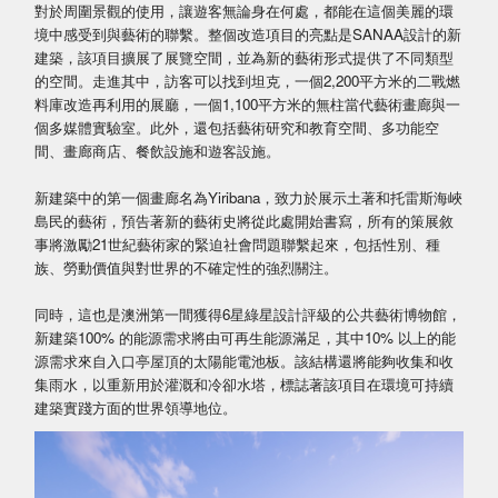
對於周圍景觀的使用，讓遊客無論身在何處，都能在這個美麗的環
境中感受到與藝術的聯繫。整個改造項目的亮點是SANAA設計的新
建築，該項目擴展了展覽空間，並為新的藝術形式提供了不同類型
的空間。走進其中，訪客可以找到坦克，一個2,200平方米的二戰燃
料庫改造再利用的展廳，一個1,100平方米的無柱當代藝術畫廊與一
個多媒體實驗室。此外，還包括藝術研究和教育空間、多功能空
間、畫廊商店、餐飲設施和遊客設施。
新建築中的第一個畫廊名為Yiribana，致力於展示土著和托雷斯海峽
島民的藝術，預告著新的藝術史將從此處開始書寫，所有的策展敘
事將激勵21世紀藝術家的緊迫社會問題聯繫起來，包括性別、種
族、勞動價值與對世界的不確定性的強烈關注。
同時，這也是澳洲第一間獲得6星綠星設計評級的公共藝術博物館，
新建築100% 的能源需求將由可再生能源滿足，其中10% 以上的能
源需求來自入口亭屋頂的太陽能電池板。該結構還將能夠收集和收
集雨水，以重新用於灌溉和冷卻水塔，標誌著該項目在環境可持續
建築實踐方面的世界領導地位。