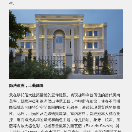
生。
師法歐洲，工藝鑄造
意在烘托偌大建築量體的宏偉壯觀、表現揉和今昔價值的當代風尚
美學，凱薩琳援引歐洲傑出傳承工藝，串聯所有細節，使各不同機
能場域皆可隨特定空間氛圍的變幻和敘事，演繹其瑰麗質感的整體
性。此外，目光所及之織物與建築、室內材料，皆經她本人精心挑
揀，進而襯托柔和的燈光和顏色主題，像是奶油、象牙、炫灰、湛
藍等內斂大器色彩，或者尊貴氣派的薩瓦藍（Blue de Savoie）與
卡拉拉（Carrara）白色大理石，以及真絲、羊絨、皮革流蘇等天然