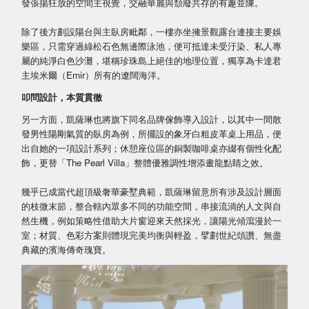
發張揚狂放的空間主視覺，交融華麗與頹廢共存的有趣並陳。
除了後方劃設陽台與主臥房毗鄰，一樓亦坐擁景觀露台連接主要娛
樂區，只需穿過綠松石色無邊際泳池，便可抵達未受汙染、私人專
屬的純淨白色沙灘，堪稱珍珠島上絕佳的地理位置，獨享為卡達君
主埃米爾（Emir）所有的遼闊海洋。
叩問設計，本質貫徹
另一方面，凱薩琳也將旗下同名品牌傢飾導入設計，以其中一間散
發男性陽剛氣質的臥房為例，所擺設的象牙白粗皮革桌上用品，便
出自她的一項設計系列；休憩座位區的銅製咖啡桌亦綴有個性化配
飾，更替「The Pearl Villa」整體優雅調性增添畫龍點睛之效。
幾乎已成當代超頂級奢華豪墅典範，凱薩琳留意所有涉及設計層面
的枝微末節，整合轄內眾多不同的功能空間，串接流淌的人文與自
然生機，例如策略性借助大片窗迎來天然採光，讓陽光傾瀉漫於一
室；材質、色彩方案則體現完美均衡與輕盈，擘劃世紀頌讚、無盡
典藏的濱海傳奇瑰寶。