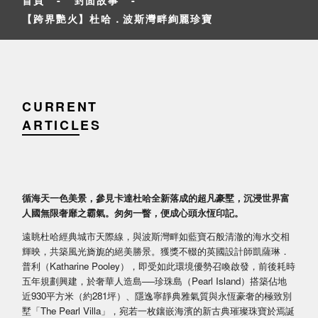
【跨界艷火】杜哈．波斯灣畔絢麗珍寶
CURRENT
ARTICLES
循海天一色美景，參見卡達杜哈全新落成的超凡豪墅，沉浸世界富
人國無限奢靡之霸氣。匆匆一瞥，便成心頭永恆印記。
遠眺杜哈經典城市天際線，與波斯灣畔如藍寶石般清澈的海水交相
輝映，共築風光旖旎的絕美勝景。獲獎不輟的英國設計師凱薩琳．
普利（Katharine Pooley），即受如此環境優勢召喚啟發，前後耗時
五年規劃興建，於奢華人造島──珍珠島（Pearl Island）搭築佔地
近930平方米（約281坪）、隱逸寧靜典雅氣質與永恆豪奢的極致別
墅「The Pearl Villa」，宛若一枚鑲嵌海濱的新古典璀璨珠寶於焉誕