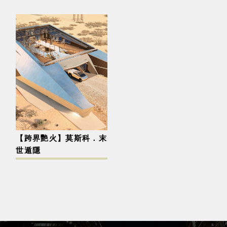
【跨界艷火】莫斯科．末
世遁隱