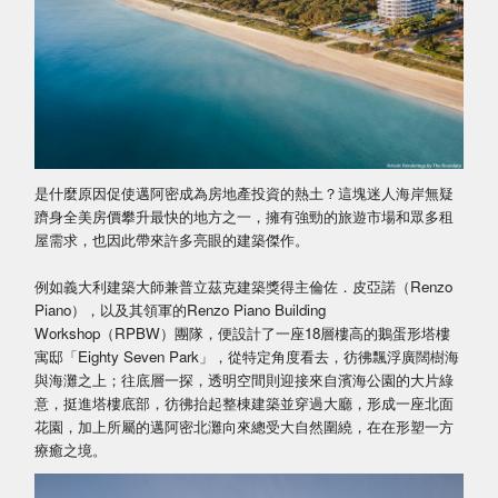
是什麼原因促使邁阿密成為房地產投資的熱土？這塊迷人海岸無疑
躋身全美房價攀升最快的地方之一，擁有強勁的旅遊市場和眾多租
屋需求，也因此帶來許多亮眼的建築傑作。
例如義大利建築大師兼普立茲克建築獎得主倫佐．皮亞諾（Renzo
Piano），以及其領軍的Renzo Piano Building
Workshop（RPBW）團隊，便設計了一座18層樓高的鵝蛋形塔樓
寓邸「Eighty Seven Park」，從特定角度看去，彷彿飄浮廣闊樹海
與海灘之上；往底層一探，透明空間則迎接來自濱海公園的大片綠
意，挺進塔樓底部，彷彿抬起整棟建築並穿過大廳，形成一座北面
花園，加上所屬的邁阿密北灘向來總受大自然圍繞，在在形塑一方
療癒之境。