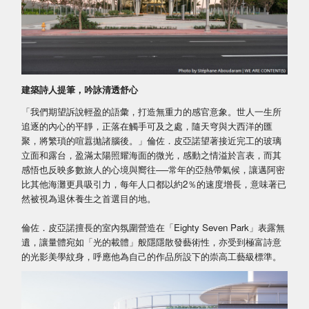
建築詩人提筆，吟詠清透舒心
「我們期望訴說輕盈的語彙，打造無重力的感官意象。世人一生所
追逐的內心的平靜，正落在觸手可及之處，隨天穹與大西洋的匯
聚，將繁瑣的喧囂拋諸腦後。」倫佐．皮亞諾望著接近完工的玻璃
立面和露台，盈滿太陽照耀海面的微光，感動之情溢於言表，而其
感悟也反映多數旅人的心境與嚮往──常年的亞熱帶氣候，讓邁阿密
比其他海灘更具吸引力，每年人口都以約2％的速度增長，意味著已
然被視為退休養生之首選目的地。
倫佐．皮亞諾擅長的室內氛圍營造在「Eighty Seven Park」表露無
遺，讓量體宛如「光的載體」般隱隱散發藝術性，亦受到極富詩意
的光影美學紋身，呼應他為自己的作品所設下的崇高工藝級標準。