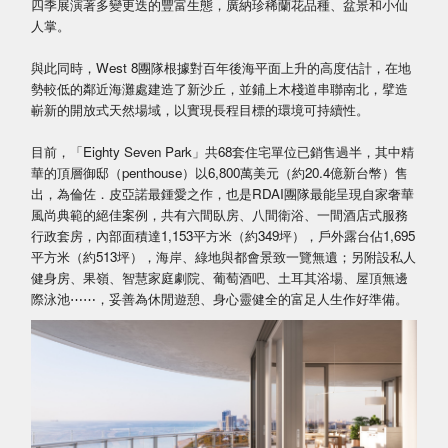
四季展演著多變更迭的豐富生態，廣納珍稀蘭花品種、盆景和小仙
人掌。
與此同時，West 8團隊根據對百年後海平面上升的高度估計，在地
勢較低的鄰近海灘處建造了新沙丘，並鋪上木棧道串聯南北，擘造
嶄新的開放式天然場域，以實現長程目標的環境可持續性。
目前，「Eighty Seven Park」共68套住宅單位已銷售過半，其中精
華的頂層御邸（penthouse）以6,800萬美元（約20.4億新台幣）售
出，為倫佐．皮亞諾最鍾愛之作，也是RDAI團隊最能呈現自家奢華
風尚典範的絕佳案例，共有六間臥房、八間衛浴、一間酒店式服務
行政套房，內部面積達1,153平方米（約349坪），戶外露台佔1,695
平方米（約513坪），海岸、綠地與都會景致一覽無遺；另附設私人
健身房、果嶺、智慧家庭劇院、葡萄酒吧、土耳其浴場、屋頂無邊
際泳池⋯⋯，妥善為休閒遊憩、身心靈健全的富足人生作好準備。