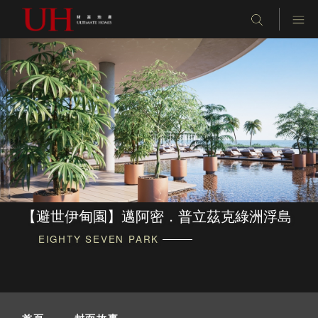
【避世伊甸園】邁阿密．普立茲克綠洲浮島
EIGHTY SEVEN PARK
首頁
-
封面故事
-