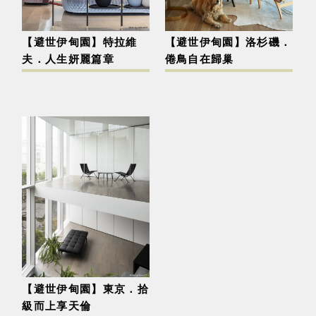
【避世伊甸園】特拉維
【避世伊甸園】洛杉磯．
夫．人生妍麗篇章
倦鳥自在歸巢
【避世伊甸園】東京．拾
級而上享天倫