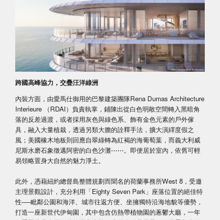
跨國高峰協力，交疊汪洋綠洲
內裝方面，由愛馬仕御用的巴黎建築團隊Rena Dumas Architecture
Interieure （RDAI）負責執掌，鋪陳出從白色明敞空間轉入黑暗角
落的反差過渡，或者採用灰色與綠色系、飾有金色元素的戶外傢
具，融入大量植栽，透過另類大膽的詮釋手法，擴大演繹度假之
風；美國橡木地板則回應自翠綠轉為紅褐的海葡萄葉，而義大利威
尼斯水磨石象徵邁阿密的白色沙灘⋯⋯。即便居於室內，依舊可輕
易領略置身大自然的魅力淨土。
此外，憑藉紐約總督島整體規劃而聞名的荷蘭事務所West 8，受邀
主理景觀設計，充分利用「Eighty Seven Park」座落位置的絕佳特
性──毗鄰公園和海洋、城市往返方便、坐擁獨特沿海地貌等優勢，
打造一座新世代伊甸園，其中包含仿熱帶植物園的蔥鬱大廳，一年