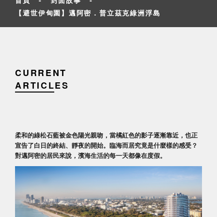
【避世伊甸園】邁阿密．普立茲克綠洲浮島
CURRENT
ARTICLES
柔和的綠松石藍被金色陽光親吻，當橘紅色的影子逐漸靠近，也正
宣告了白日的終結、靜夜的開始。臨海而居究竟是什麼樣的感受？
對邁阿密的居民來說，濱海生活的每一天都像在度假。