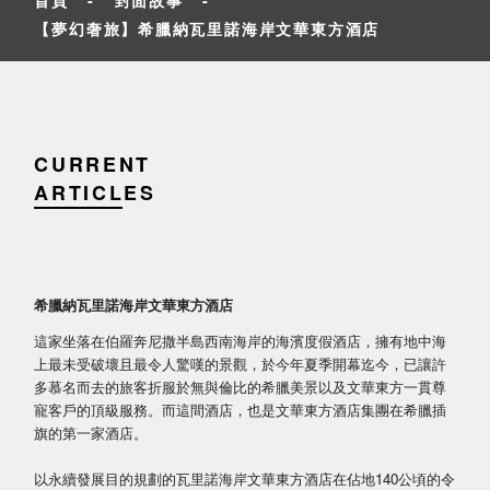
【夢幻奢旅】希臘納瓦里諾海岸文華東方酒店
CURRENT
ARTICLES
希臘納瓦里諾海岸文華東方酒店
這家坐落在伯羅奔尼撒半島西南海岸的海濱度假酒店，擁有地中海
上最未受破壞且最令人驚嘆的景觀，於今年夏季開幕迄今，已讓許
多慕名而去的旅客折服於無與倫比的希臘美景以及文華東方一貫尊
寵客戶的頂級服務。而這間酒店，也是文華東方酒店集團在希臘插
旗的第一家酒店。
以永續發展目的規劃的瓦里諾海岸文華東方酒店在佔地140公頃的令