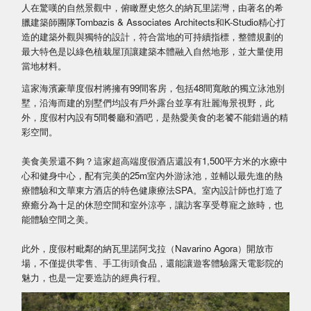
人在驚嘆的自然景觀中，俯瞰歷史悠久的納瓦里諾灣，由著名的希
臘建築師團隊Tombazis & Associates Architects和K-Studio精心打
造的建築外觀與獨特的設計，符合當地的可持續指標，整體規劃的
最大特色是以綠色植栽屋頂讓建築本體融入自然地形，並大量使用
當地材料。
這家海濱豪華度假村將擁有99間客房，包括48間寬敞的獨立泳池別
墅，沿海而建的別墅們均設有戶外露台並享有壯麗海景視野，此
外，度假村內設有5間餐廳和酒吧，是熱愛美食的老饕不能錯過的精
彩空間。
美食美景還不夠？這家超高端度假酒店還設有1,500平方米的水療中
心和健身中心，配有完美的25m室內外游泳池，並輔以最先進的熱
療體驗和文華東方酒店的特色健康療法SPA。室內設計師也打造了
療癒分為十足的休憩空間和室外涼亭，讓訪客享受尊寵之旅時，也
能體驗空間之美。
此外，度假村毗鄰的納瓦里諾阿戈拉（Navarino Agora）開放市
場，不僅提供零售、手工街頭食品，還能讓遊客體驗露天電影院的
魅力，也是一定要造訪的經典行程。