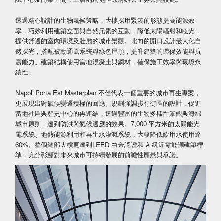
透過精心設計的生物氣候策略，大樓採用緊湊的形態提高能源效
率，巧妙利用建築立面與自然元素的互動，降低太陽輻射和眩光，
提供舒適的室內環境及壯麗的城市景觀。北向的開口設計最大化自
然採光，搭配被動通風系統與綠色屋頂，提升建築的環保效能與抗
震能力。建築結構使用當地混凝土與鋼材，確保施工效率與環境永
續性。
Napoli Porta Est Masterplan 不僅代表一個重要的城市再生專案，
更展現出對氣候變遷積極的回應。規劃強調步行街區的設計，促進
當地社區與歷史中心的再連結，透過豐富的生物多樣性景觀與海綿
城市原則，達到防洪與氣候適應的效果。7,000 平方米的太陽能光
電系統、地熱能源利用和再生水灌溉系統，大幅降低飲用水使用達
60%。整個總部大樓更達到LEED 白金認證和 A 級近零能源建築標
準，充分彰顯對未來城市可持續發展的前瞻性願景與承諾。