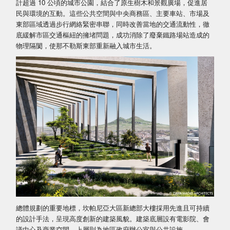
計超過 10 公頃的城市公園，結合了原生樹木和景觀廣場，促進居
民與環境的互動。這些公共空間與中央商務區、主要車站、市場及
東部區域透過步行網絡緊密串聯，同時改善當地的交通流動性，徹
底緩解市區交通樞紐的擁堵問題，成功消除了廢棄鐵路場站造成的
物理隔閡，使那不勒斯東部重新融入城市生活。
總體規劃的重要地標，坎帕尼亞大區新總部大樓採用先進且可持續
的設計手法，呈現高度創新的建築風貌。建築底層設有電影院、會
議中心及商業空間，上層則為地區政府辦公室與公共設施。