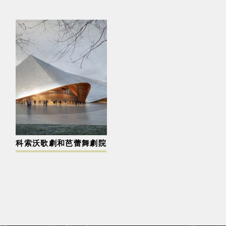
科索沃歌劇和芭蕾舞劇院