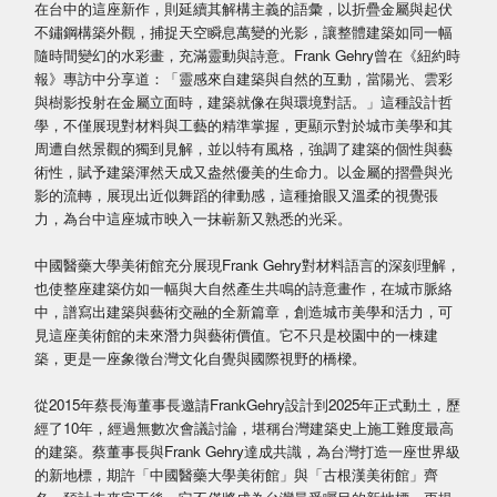
在台中的這座新作，則延續其解構主義的語彙，以折疊金屬與起伏
不鏽鋼構築外觀，捕捉天空瞬息萬變的光影，讓整體建築如同一幅
隨時間變幻的水彩畫，充滿靈動與詩意。Frank Gehry曾在《紐約時
報》專訪中分享道：「靈感來自建築與自然的互動，當陽光、雲彩
與樹影投射在金屬立面時，建築就像在與環境對話。」這種設計哲
學，不僅展現對材料與工藝的精準掌握，更顯示對於城市美學和其
周遭自然景觀的獨到見解，並以特有風格，強調了建築的個性與藝
術性，賦予建築渾然天成又盎然優美的生命力。以金屬的摺疊與光
影的流轉，展現出近似舞蹈的律動感，這種搶眼又溫柔的視覺張
力，為台中這座城市映入一抹嶄新又熟悉的光采。
中國醫藥大學美術館充分展現Frank Gehry對材料語言的深刻理解，
也使整座建築仿如一幅與大自然產生共鳴的詩意畫作，在城市脈絡
中，譜寫出建築與藝術交融的全新篇章，創造城市美學和活力，可
見這座美術館的未來潛力與藝術價值。它不只是校園中的一棟建
築，更是一座象徵台灣文化自覺與國際視野的橋樑。
從2015年蔡長海董事長邀請FrankGehry設計到2025年正式動土，歷
經了10年，經過無數次會議討論，堪稱台灣建築史上施工難度最高
的建築。蔡董事長與Frank Gehry達成共識，為台灣打造一座世界級
的新地標，期許「中國醫藥大學美術館」與「古根漢美術館」齊