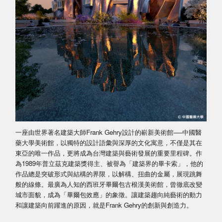
一座由世界著名建築大師Frank Gehry設計的嶄新美術館──中國醫
藥大學美術館，以獨特的設計語彙與深厚的文化寓意，不僅是其在
東亞的唯一作品，更將成為台灣建築與藝術發展的重要里程碑。作
為1989年普立茲克建築獎得主、被譽為「建築界的畢卡索」，他的
作品總是突破形式與結構的界限，以解構、扭曲的金屬，展現跳舞
般的線條。最廣為人知的西班牙畢爾包古根漢美術館，曾徹底改變
城市面貌，成為「畢爾包效應」的象徵。讓建築趨向純藝術的動力
和讓建築向前躍進的原因，就是Frank Gehry的創新與創造力。