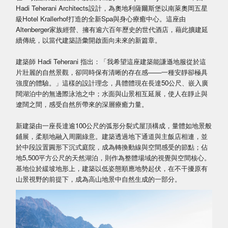
Hadi Teherani Architects設計，為奧地利薩爾斯堡以南萊奧岡五星
級Hotel Krallerhof打造的全新Spa與身心療癒中心。這座由
Altenberger家族經營、擁有逾六百年歷史的世代酒店，藉此擴建延
續傳統，以當代建築語彙開啟面向未來的新篇章。
建築師 Hadi Teherani 指出：「我希望這座建築能謙遜地服從於這
片壯麗的自然景觀，卻同時保有清晰的存在感——一種安靜卻極具
強度的體驗。」這樣的設計理念，具體體現在長達50公尺、嵌入廣
闊湖泊中的無邊際泳池之中；水面與山景相互延展，使人在靜止與
遼闊之間，感受自然所帶來的深層療癒力量。
新建築由一座長達逾100公尺的弧形分裂式屋頂構成，量體如地景般
鋪展，柔順地融入周圍綠意。建築透過地下通道與主飯店相連，並
於中段設置圓形下沉式庭院，成為轉換動線與空間感受的節點；佔
地5,500平方公尺的天然湖泊，則作為整體場域的視覺與空間核心。
基地位於緩坡地形上，建築以低姿態順應地勢起伏，在不干擾原有
山景視野的前提下，成為高山地景中自然生成的一部分。