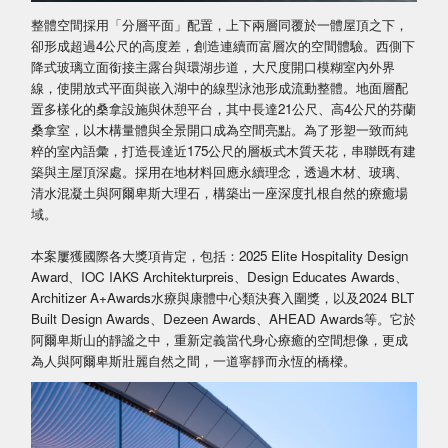
整體空間採用「分層平面」配置，上下兩層同覆於一體屋頂之下，
卻形成超過4公尺的高度差，創造連續而富層次的空間體驗。西側下
降式玻璃立面銜接主露台與環湖步道，大尺度開口模糊室內外界
線，使開放式平面與嵌入湖中的線型泳池形成流動整體。地面層配
置多樣化的桑拿設施與休憩平台，其中長達21公尺、高4公尺的芬蘭
桑拿室，以木構量體與全景開口成為空間亮點。為了形塑一致而純
粹的室內語彙，打造長達近175公尺的層板式木質天花，串聯既有建
築與主屋頂深處。採用在地材料回應永續理念，透過木材、玻璃、
清水混凝土與阿爾卑斯大理石，構築出一座深度扎根自然的療癒場
域。
本案屢獲國際各大獎項肯定，包括：2025 Elite Hospitality Design
Award、IOC IAKS Architekturpreis、Design Educates Awards、
Architizer A+Awards水療與康體中心類決賽入圍獎，以及2024 BLT
Built Design Awards、Dezeen Awards、AHEAD Awards等。它於
阿爾卑斯山的靜謐之中，重新定義當代身心療癒的空間想像，更成
為人與阿爾卑斯壯麗自然之間，一道寧靜而永恆的橋樑。