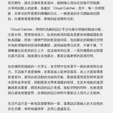
與完整性，讓生活擁有更多面向，能夠隨心境自在切換不同氛圍，
分享時刻動人的故事。身處於「Cloud Catcher」其中，每一天睜開
眼，在寒冷的早晨看到燦爛的日出，一種著迷的非凡體驗就此開
始，白晝煥發素雅形貌，夜晚則綻放獨有光彩。
「Cloud Catcher」用簡約洗鍊的設計手法勾摹出明確的動線分配，
主客分明，豐厚情境張力。臥房的格局則因為需要保有睡眠隱私而
較為隱蔽，而第一層專門用於歡迎接待區，包括鄰近的閣樓式空間
作為飲用咖啡的區域和圖書館，讓視線能專注於景、不被干擾。下
層餐廳位於廚房的正上方，從這個有利位置，一系列層疊的台階通
往露天區域，隨後通往泳池露台，重新定義奢華的質感空間。
在彷彿與世隔絕的一方淨土，各空間中也有著不一樣的表情與生命
力。天花板不過度修飾，在垂直線上延伸至最高，加上大面玻璃透
射進室內，展現自然流動的光線與空氣，緊接著選用造型簡單溫潤
木質和皮革材質，搭配暖黃光帶來溫暖的情境，尤其木地板的溫潤
觸感更為重要，體現和諧的設計美感。妝點空間的同時，也會適度
留白避免視覺疲勞，在傳統的設計材料中重新注入現代人文精神。
生活不該只是一昧地宣揚繁華的一面，還應該試著融入於大自然的
共生共榮，有時候越簡單，反而心靈越富足。