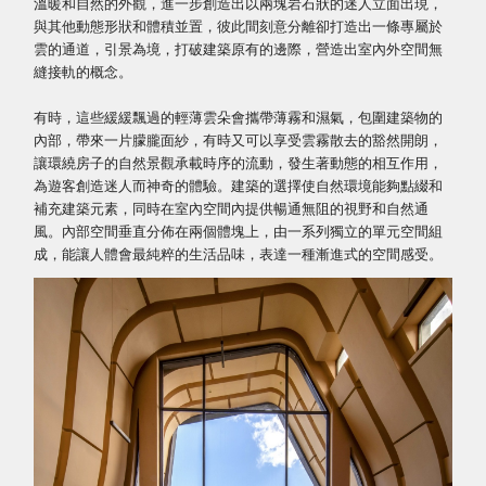
溫暖和自然的外觀，進一步創造出以兩塊岩石狀的迷人立面出現，
與其他動態形狀和體積並置，彼此間刻意分離卻打造出一條專屬於
雲的通道，引景為境，打破建築原有的邊際，營造出室內外空間無
縫接軌的概念。
有時，這些緩緩飄過的輕薄雲朵會攜帶薄霧和濕氣，包圍建築物的
內部，帶來一片朦朧面紗，有時又可以享受雲霧散去的豁然開朗，
讓環繞房子的自然景觀承載時序的流動，發生著動態的相互作用，
為遊客創造迷人而神奇的體驗。建築的選擇使自然環境能夠點綴和
補充建築元素，同時在室內空間內提供暢通無阻的視野和自然通
風。內部空間垂直分佈在兩個體塊上，由一系列獨立的單元空間組
成，能讓人體會最純粹的生活品味，表達一種漸進式的空間感受。