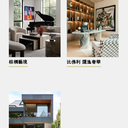
棕櫚藝境
比佛利 隱逸奢華