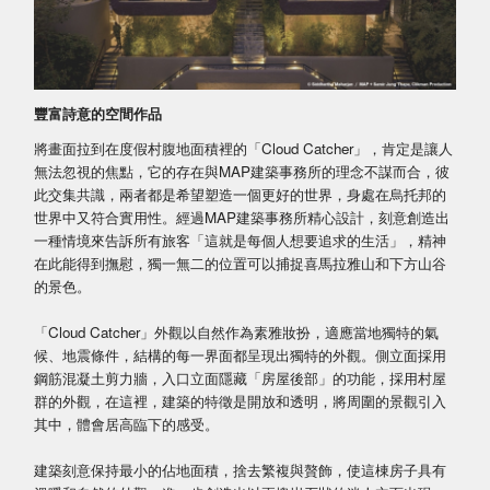
豐富詩意的空間作品
將畫面拉到在度假村腹地面積裡的「Cloud Catcher」，肯定是讓人
無法忽視的焦點，它的存在與MAP建築事務所的理念不謀而合，彼
此交集共識，兩者都是希望塑造一個更好的世界，身處在烏托邦的
世界中又符合實用性。經過MAP建築事務所精心設計，刻意創造出
一種情境來告訴所有旅客「這就是每個人想要追求的生活」，精神
在此能得到撫慰，獨一無二的位置可以捕捉喜馬拉雅山和下方山谷
的景色。
「Cloud Catcher」外觀以自然作為素雅妝扮，適應當地獨特的氣
候、地震條件，結構的每一界面都呈現出獨特的外觀。側立面採用
鋼筋混凝土剪力牆，入口立面隱藏「房屋後部」的功能，採用村屋
群的外觀，在這裡，建築的特徵是開放和透明，將周圍的景觀引入
其中，體會居高臨下的感受。
建築刻意保持最小的佔地面積，捨去繁複與贅飾，使這棟房子具有