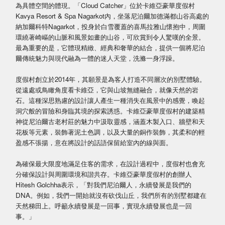
為具體空間的體現。「Cloud Catcher」位於卡維亞豪華度假村
Kavya Resort & Spa Nagarkot內，坐落尼泊爾加德滿都山谷高處的
納加爾科特Nagarkot，投身於白雪覆蓋的喜馬拉雅山懷抱中，周圍
環繞著崎嶇的山脈和風景如畫的山谷，可欣賞到令人驚嘆的全景。
最為重要的是，它體現精緻、經典和奢華的結合，提供一個將尼泊
爾傳統魅力與現代融為一體的迷人天堂，洗滌一身浮躁。
度假村創立於2014年，其願景是為客人打造不同層次的別墅體驗。
從遠處或鳥瞰角度看卡維亞，它與山坡無縫融合，就像天然的岩
石。這種深思熟慮的設計讓人產生一種消失在風景中的感覺，喚起
洞穴般的冒險和身臨其境的探索誘惑。卡維亞豪華度假村的建築精
神從尼泊爾古老村莊的魅力中汲取靈感，涵蓋木製入口、牆壁和天
花板等元素，裝飾著泥土色調，以及大量的銅作裝飾，其柔和的輕
盈感不張揚，意在將設計的話語保留給室內的線與面。
為確保最大限度地滿足住客的需求，在設計過程中，度假村也會充
分確保設計與周圍環境和諧共存。卡維亞豪華度假村的創辦人
Hitesh Golchha表示，「對我們尼泊爾人，永續發展是我們的
DNA。例如，我們一開始就沒有砍伐山丘，我們所有的別墅都建在
天然梯田上。呼籲永續發展是一回事，實現永續發展也是一回
事。」