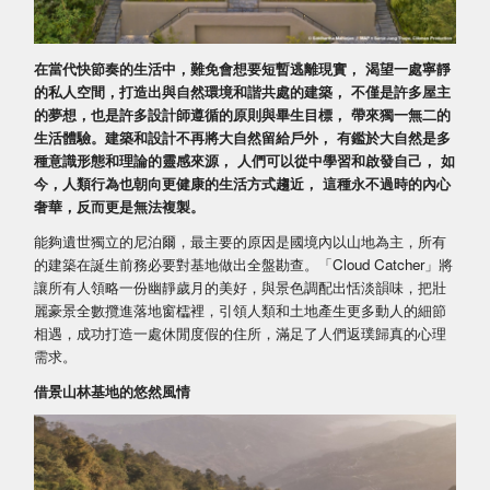
在當代快節奏的生活中，難免會想要短暫逃離現實， 渴望一處寧靜
的私人空間，打造出與自然環境和諧共處的建築， 不僅是許多屋主
的夢想，也是許多設計師遵循的原則與畢生目標， 帶來獨一無二的
生活體驗。建築和設計不再將大自然留給戶外， 有鑑於大自然是多
種意識形態和理論的靈感來源， 人們可以從中學習和啟發自己， 如
今，人類行為也朝向更健康的生活方式趨近， 這種永不過時的內心
奢華，反而更是無法複製。
能夠遺世獨立的尼泊爾，最主要的原因是國境內以山地為主，所有
的建築在誕生前務必要對基地做出全盤勘查。「Cloud Catcher」將
讓所有人領略一份幽靜歲月的美好，與景色調配出恬淡韻味，把壯
麗豪景全數攬進落地窗櫺裡，引領人類和土地產生更多動人的細節
相遇，成功打造一處休閒度假的住所，滿足了人們返璞歸真的心理
需求。
借景山林基地的悠然風情