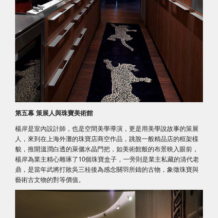
第五幕 策展人與珠寶美術館
楊岸是室內設計師，也是空間美學導演，更是用美學說故事的策展
人，來到在上海外灘的珠寶店商空作品，跳脫一般精品店的框架樣
貌，推開溫潤白透的萊儷水晶門把，如美術館般的布景映入眼前，
楊岸為業主精心雕琢了10個珠寶盒子，一旁則是業主私藏的清代老
鼎，是當年武將打敗吳三桂後為感念關羽所鑄的古物，象徵珠寶與
藝術古文物的對等價值。