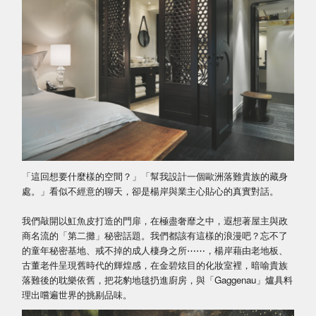
「這回想要什麼樣的空間？」「幫我設計一個歐洲落難貴族的藏身
處。」看似不經意的聊天，卻是楊岸與業主心貼心的真實對話。
我們敲開以魟魚皮打造的門扉，在極盡奢靡之中，遐想著屋主與政
商名流的「第二攤」秘密話題。我們都該有這樣的浪漫吧？忘不了
的童年秘密基地、戒不掉的成人棲身之所⋯⋯，楊岸藉由老地板、
古董老件呈現舊時代的輝煌感，在金碧炫目的化妝室裡，暗喻貴族
落難後的耽樂依舊，把花豹地毯扔進廚房，與「Gaggenau」爐具料
理出嚐遍世界的挑剔品味。