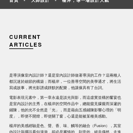
CURRENT
ARTICLES
是導演像室內設計師？還是室內設計師做著導演的工作？這兩種人
都沉迷於細節的構築；而楊岸，一位善導空間的美學通才，將生活
寫成故事，將光影譜成靜默的配樂，他讓傢具有了台詞。
電影表現元素中，第一章永遠是談光與影，而這虛實並構的饗宴也
是室內設計的主秀，在楊岸的空間作品中，總能窺見朦朧而深邃的
鋪陳，他的光不全然是「光」，而是藉由五感鋪陳影響心理的「明
度」，即便不開燈，即使關了窗，心還是能被某種美感動。
楊岸的美感經驗是色、聲、香、味、觸等的融合（Fusion），其室
內設計與擺設看似漫遊，卻必是審慎的、刻意的，絕非偶然，走進