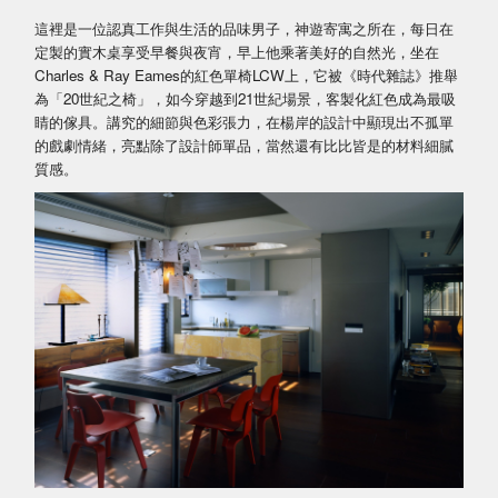
這裡是一位認真工作與生活的品味男子，神遊寄寓之所在，每日在
定製的實木桌享受早餐與夜宵，早上他乘著美好的自然光，坐在
Charles & Ray Eames的紅色單椅LCW上，它被《時代雜誌》推舉
為「20世紀之椅」，如今穿越到21世紀場景，客製化紅色成為最吸
睛的傢具。講究的細節與色彩張力，在楊岸的設計中顯現出不孤單
的戲劇情緒，亮點除了設計師單品，當然還有比比皆是的材料細膩
質感。