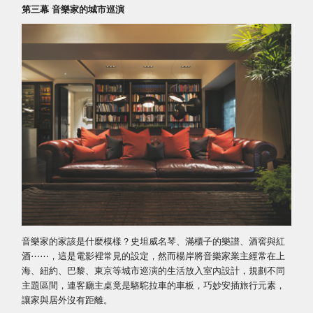
第三幕 音樂家的城市巡演
音樂家的家該是什麼模樣？史坦威名琴、滿櫃子的樂譜、酒窖與紅
酒⋯⋯，這是電影裡常見的設定，然而楊岸將音樂家業主經常在上
海、紐約、巴黎、東京等城市巡演的生活放入室內設計，規劃不同
主題區間，連客廳主桌竟是駱駝拉車的車板，巧妙安插旅行元素，
讓家與居外沒有距離。