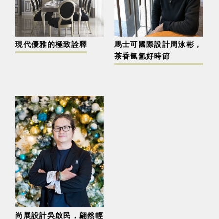
現代優雅的極致詮釋
馬士可國際設計周泳彬，
茶香氤氳好時節
尚展設計吳啟民，翩然輕