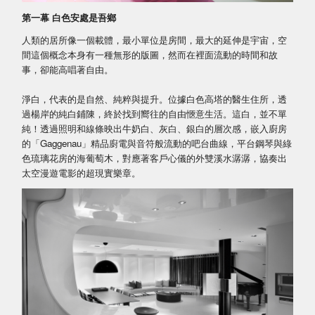
第一幕 白色安處是吾鄉
人類的居所像一個載體，最小單位是房間，最大的延伸是宇宙，空
間這個概念本身有一種無形的版圖，然而在裡面流動的時間和故
事，卻能高唱著自由。
淨白，代表的是自然、純粹與提升。位據白色高塔的醫生住所，透
過楊岸的純白鋪陳，終於找到嚮往的自由愜意生活。這白，並不單
純！透過照明和線條映出牛奶白、灰白、銀白的層次感，嵌入廚房
的「Gaggenau」精品廚電與音符般流動的吧台曲線，平台鋼琴與綠
色琉璃花房的海葡萄木，對應著客戶心儀的外雙溪水潺潺，協奏出
太空漫遊電影的超現實樂章。