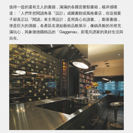
值得一提的還有主人的書牆，滿滿的各國音樂類書籍，楊岸感嘆
道：「人們常把閱讀角落『設計』成圖書館或風格書店，但這個案
子卻真正以『閱讀』來主導設計，是用真心在讀書。」鄰著書牆，
便是巨大的酒牆，各產區名酒如藝術品般展示，像鍋具般的吊燈充
滿玩心，與象徵德國精品的「Gaggenau」廚電共譜家的美好生活與
自在。