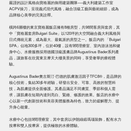
嚴謹的設計風格由寶格麗的御用建築團隊──義大利建築工作室
ACPV操刀，呈現義式現代風格，融合頂級工藝與藝術細節，成為
品牌核心美學的完美詮釋。
橫跨6層樓的東京寶格麗飯店擁有8種房型，共98間客房與套房，其
中「寶格麗套房Bulgari Suite」以120坪的大空間融合義大利風格與
日式傳統元素，成為最大、最氣派的房型之一。飯店內的 「Bulgari
SPA」佔地300多坪，位於40樓，設有9間理療室、室內游泳池和健
身中心。水療服務採用德國頂級護膚品牌Augustinus Bader系列產
品，讓旅客在欣賞東京摩天大樓美景的同時，享受奢華的療程體
驗。
Augustinus Bader奧古斯汀‧巴德的肌膚激活因子TFC8®，是品牌的
核心技術，集結30多年經驗，研發出安全、可靠、高效的智慧科
技，為肌膚提供全面修護。其產品滿足不同膚質、季節和個人需
求，讓肌膚在短期內達到亮白、緊緻、修護的效果。飯店的水療中
心以新一代創新技術和美容美體服務為特色，致力於緩解壓力、提
升身心能量。
水療中心包括9間理療室，其中套房以伊朗綠緞瑪瑙裝飾，配有水力
按摩和雙人按摩床，提供極致的水療體驗。