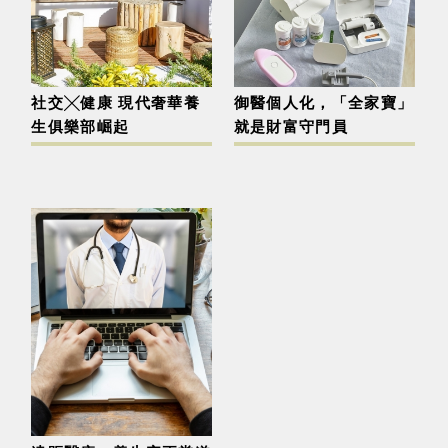
社交╳健康 現代奢華養
御醫個人化，「全家寶」
生俱樂部崛起
就是財富守門員