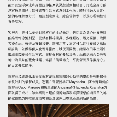
能力的漂浮療法和身體拉伸按摩及冥想聲療相結合，打造全身心的
感官療愈體驗，這裡還有生活方式系列工作坊，瞭解可融入日常生
活的各種養修方式，包括創意療法、綜合營養學，以及心理韌性培
養等課程。
客房內，也可以享受到悅榕莊的產品亮點，包括專為身心休養設計
的維養軒泳池別墅，提供有機棉寢具、多種睡枕、遮光窗簾、晚間
芳療產品、夜燈及安眠音樂。離開之前，旅客可以進行養修之旅回
顧諮詢，並獲得個人化養修指南，以便回國後，繼續在日常生活中
繼續實踐養修生活方式。在度假村的餐飲場所，品嘗到結合亞洲與
地中海風味的蔬食佳餚，遵循「能量補充、平衡營養及修復身心」
的日常餐飲順序。
悅榕莊瓜達盧佩山谷度假村是悅榕集團雄心勃勃的墨西哥戰略擴張
增長計劃的最新成員。憑藉在運營悅榕莊Mayakoba、阿卡普爾科的
悅榕莊Cabo Marqués和梅里達的Angsana的Hacienda Xcanatun方
面取得了成功，該集團對市場的淵博知識和選擇理想的增長目的地
的敏銳能力將推動度假村和瓜達盧佩山谷地區達到新的高度。