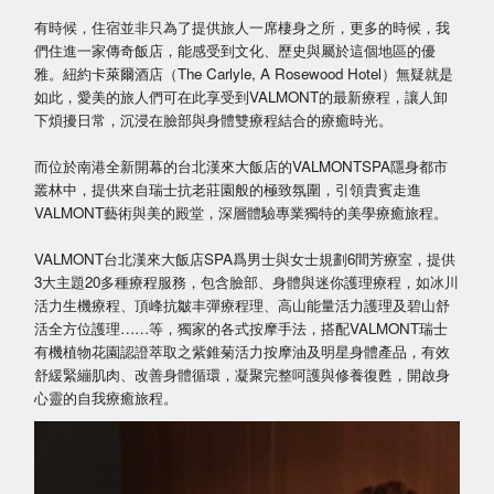
有時候，住宿並非只為了提供旅人一席棲身之所，更多的時候，我
們住進一家傳奇飯店，能感受到文化、歷史與屬於這個地區的優
雅。紐約卡萊爾酒店（The Carlyle, A Rosewood Hotel）無疑就是
如此，愛美的旅人們可在此享受到VALMONT的最新療程，讓人卸
下煩擾日常，沉浸在臉部與身體雙療程結合的療癒時光。
而位於南港全新開幕的台北漢來大飯店的VALMONTSPA隱身都市
叢林中，提供來自瑞士抗老莊園般的極致氛圍，引領貴賓走進
VALMONT藝術與美的殿堂，深層體驗專業獨特的美學療癒旅程。
VALMONT台北漢來大飯店SPA爲男士與女士規劃6間芳療室，提供
3大主題20多種療程服務，包含臉部、身體與迷你護理療程，如冰川
活力生機療程、頂峰抗皺丰彈療程理、高山能量活力護理及碧山舒
活全方位護理……等，獨家的各式按摩手法，搭配VALMONT瑞士
有機植物花園認證萃取之紫錐菊活力按摩油及明星身體產品，有效
舒緩緊繃肌肉、改善身體循環，凝聚完整呵護與修養復甦，開啟身
心靈的自我療癒旅程。