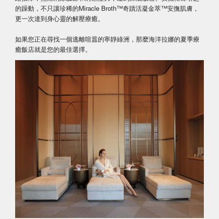
的躁動，不只讓珍稀的Miracle Broth™奇蹟活凝金萃™安撫肌膚，
更一次達到身心靈的解壓療癒。
如果您正在尋找一個逃離喧囂的寧靜綠洲，那麼海洋拉娜的夏季療
癒飯店就是您的最佳選擇。