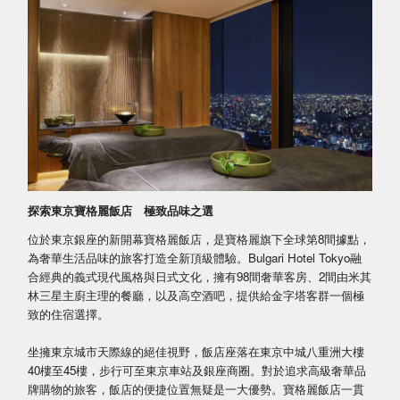
探索東京寶格麗飯店 極致品味之選
位於東京銀座的新開幕寶格麗飯店，是寶格麗旗下全球第8間據點，
為奢華生活品味的旅客打造全新頂級體驗。Bulgari Hotel Tokyo融
合經典的義式現代風格與日式文化，擁有98間奢華客房、2間由米其
林三星主廚主理的餐廳，以及高空酒吧，提供給金字塔客群一個極
致的住宿選擇。
坐擁東京城市天際線的絕佳視野，飯店座落在東京中城八重洲大樓
40樓至45樓，步行可至東京車站及銀座商圈。對於追求高級奢華品
牌購物的旅客，飯店的便捷位置無疑是一大優勢。寶格麗飯店一貫