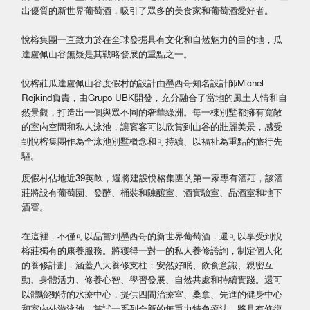
出優質的新世界葡萄酒，吸引了眾多的美食家和葡萄酒愛好者。
悅榕集團一直致力於在全球發掘具有文化和自然魅力的目的地，瓜
達盧佩山谷無疑是其戰略發展的重點之一。
悅榕莊瓜達盧佩山谷度假村的設計由墨西哥知名設計師Michel
Rojkind負責，由Grupo UBK開發，充分融合了當地的風土人情和自
然景觀，打造出一個與眾不同的奢華綠洲。每一棟別墅都擁有寬敞
的室內空間和私人泳池，讓賓客可以欣賞到山谷的壯麗美景，感受
到悅榕集團作為全泳池別墅概念和可持續、以福祉為重點的旅行先
驅。
度假村佔地近39英畝，還將建設悅榕集團的第一家專有酒莊，該酒
莊將設有葡萄園、發酵、桶裝和陳釀室、酒實驗室、品酒室和地下
酒窖。
在這裡，不僅可以品嘗到墨西哥的新世界葡萄酒，還可以享受到悅
榕莊獨有的康養服務。將獲得一對一的私人養修諮詢，制定個人化
的養修計劃，涵蓋八大養修支柱：安然好眠、飲食意識、親密互
動、身體活力、修養心智、學習發展、自然共處和持續實踐。還可
以體驗獨特的水療中心，提供四間治療室、桑拿、先進的健身中心
和室內外游泳池。嘗試一系列全新的無重力特色療法，將具有修復