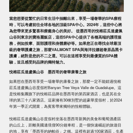
當您想要從繁忙的日常生活中抽離出來，享受一場奢華的SPA療程
時，可以考慮前往全球各地的頂級SPA中心。2024年，這些中心將
為您帶來更多驚喜和療癒身心的美好。 從墨西哥的悅榕莊瓜達盧佩
山谷到東京的寶格麗飯店，這些SPA中心提供了各種高端的護理服
務，例如按摩、面部護理和身體磨砂等。如果您正在尋找全球最頂
級的奢華護膚之旅，那麼VALMONT SPA與海洋拉娜超奢原晶黑卡
護膚，絕對是您的不二之選。可以在這裡享受到最優質的SPA體
驗，並且感受到品牌的獨特魅力。
悅榕莊瓜達盧佩山谷 墨西哥的奢華康養之旅
如果想在墨西哥享受一場奢華的康養之旅，那麼一定不能錯過悅榕
莊瓜達盧佩山谷度假村Banyan Tree Veya Valle de Guadalupe。這
是悅榕集團旗下的悅榕莊品牌在墨西哥的第四家酒店，也是其在全
球的第三十八家酒店。這家擁有30棟別墅的超豪華度假村，於2024
年第一季正式開業，為賓客帶來獨特的悅榕體驗。
悅榕莊瓜達盧佩山谷度假村坐落在墨西哥新興的美食和葡萄酒產區
的山丘上，距離美國邊境僅90分鐘車程，是一個快速崛起的旅遊目
的地，享有「墨西哥的納帕谷」之稱。這裡有超過100家酒莊，生產