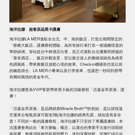
海洋拉娜 超奢原晶黑卡護膚
海洋拉娜LA MER進駐全台北、中、南的飯店，打造出期間限定的
「療癒大飯店」護膚療程體驗，為所有旅行者打造一個逃離喧囂的
寧靜綠洲。首站從台中林酒店出發，並正式進駐台北優雅而靜謐的
「慕舍酒店」。飯店外觀造景，皆以復古迷人的雅緻深綠色為佈景
色調風格，帶來療癒且放鬆心境的效果。Check-in櫃檯前仿造以前
的鑰匙掛台、LA MER小餐車以及行李推車，也讓您一秒回到那帶
有獨特風情的黃金年代。
海洋拉娜更為VVIP客群帶來黑卡級的頂級療程「活凝金萃原液」護
膚！
「活凝金萃原液」是品牌經典Miracle Broth™的初始，是以採恆溫
空運來台每瓶原液可製造5瓶海洋拉娜的經典乳霜，就知道有多珍
貴！不同於一般的護膚療程，海洋拉娜不只安排了專屬護膚師，本
次護膚會再結合「東方脈輪」概念，以適合的專業手法進行頭部經
絡按摩，無痛消除臉部和肩頸壓力，達到深層放鬆、安撫忙碌引起