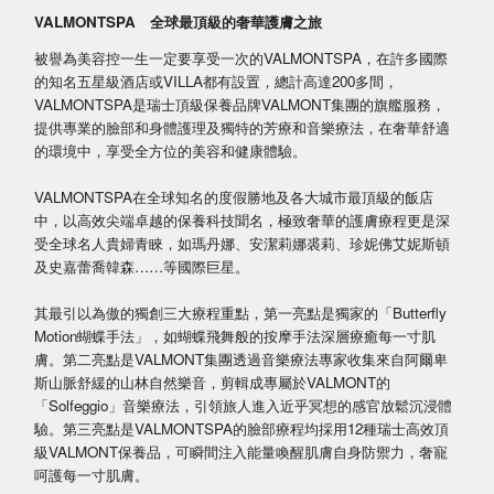
VALMONTSPA 全球最頂級的奢華護膚之旅
被譽為美容控一生一定要享受一次的VALMONTSPA，在許多國際
的知名五星級酒店或VILLA都有設置，總計高達200多間，
VALMONTSPA是瑞士頂級保養品牌VALMONT集團的旗艦服務，
提供專業的臉部和身體護理及獨特的芳療和音樂療法，在奢華舒適
的環境中，享受全方位的美容和健康體驗。
VALMONTSPA在全球知名的度假勝地及各大城市最頂級的飯店
中，以高效尖端卓越的保養科技聞名，極致奢華的護膚療程更是深
受全球名人貴婦青睞，如瑪丹娜、安潔莉娜裘莉、珍妮佛艾妮斯頓
及史嘉蕾喬韓森……等國際巨星。
其最引以為傲的獨創三大療程重點，第一亮點是獨家的「Butterfly
Motion蝴蝶手法」，如蝴蝶飛舞般的按摩手法深層療癒每一寸肌
膚。第二亮點是VALMONT集團透過音樂療法專家收集來自阿爾卑
斯山脈舒緩的山林自然樂音，剪輯成專屬於VALMONT的
「Solfeggio」音樂療法，引領旅人進入近乎冥想的感官放鬆沉浸體
驗。第三亮點是VALMONTSPA的臉部療程均採用12種瑞士高效頂
級VALMONT保養品，可瞬間注入能量喚醒肌膚自身防禦力，奢寵
呵護每一寸肌膚。