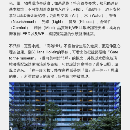
光、風、物理環境去落實，如果是為了符合得獎要求，那只能達到
基本標準，不可能創造卓越雋永住宅，例如，「高雄HH」絕不安於
拿到LEED黃金級認證，更針對空氣（Air）、水（Water）、營養
（Nourishment）、光線（Light）、健身（Fitness）、舒適性
（Comfort）、精神（Mind）品質達到WELL銀級認證要求，成為台
灣唯首LEED以及WELL國際雙認證的永續健康建築。
不只綠，更要永續。「高雄HH」不僅包含生理的健康，更延伸至心
理的健康。翻閱Hans Hollein的手稿，可看出他把建築隱喻「Gate
to the museum」（邁向美術館門戶）的概念，外觀以水藍色玻璃
帷幕搭配深遮陽海浪造型鋁板，巧妙設計角度檔去了過多日照，讓
風吹進來。「在一般大樓，能在家裡感受到『風』是一件不可思議
的事。」所謂建築人的浪漫，終在豪宅中被體現。