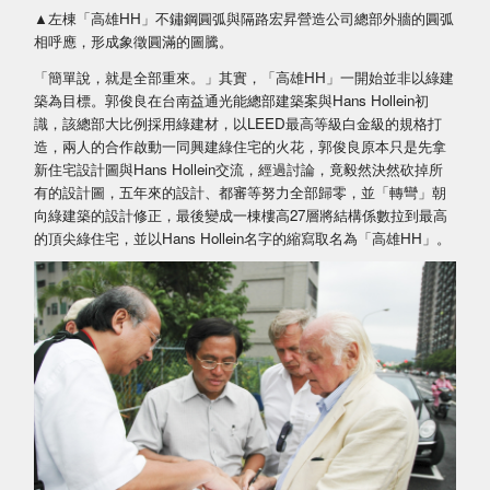
▲左棟「高雄HH」不鏽鋼圓弧與隔路宏昇營造公司總部外牆的圓弧
相呼應，形成象徵圓滿的圖騰。
「簡單說，就是全部重來。」其實，「高雄HH」一開始並非以綠建
築為目標。郭俊良在台南益通光能總部建築案與Hans Hollein初
識，該總部大比例採用綠建材，以LEED最高等級白金級的規格打
造，兩人的合作啟動一同興建綠住宅的火花，郭俊良原本只是先拿
新住宅設計圖與Hans Hollein交流，經過討論，竟毅然決然砍掉所
有的設計圖，五年來的設計、都審等努力全部歸零，並「轉彎」朝
向綠建築的設計修正，最後變成一棟樓高27層將結構係數拉到最高
的頂尖綠住宅，並以Hans Hollein名字的縮寫取名為「高雄HH」。