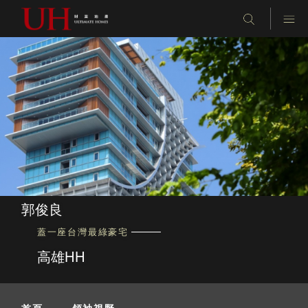
郭俊良
蓋一座台灣最綠豪宅
高雄HH
首頁
-
領袖視野
-