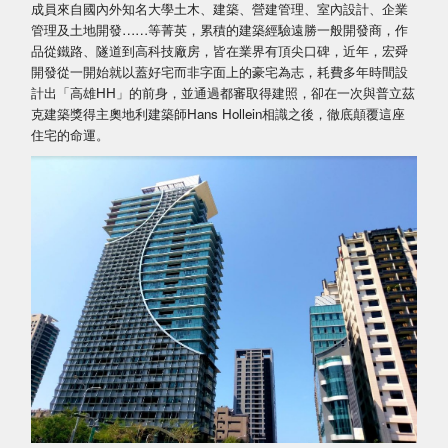
成員來自國內外知名大學土木、建築、營建管理、室內設計、企業
管理及土地開發……等菁英，累積的建築經驗遠勝一般開發商，作
品從鐵路、隧道到高科技廠房，皆在業界有頂尖口碑，近年，宏舜
開發從一開始就以蓋好宅而非字面上的豪宅為志，耗費多年時間設
計出「高雄HH」的前身，並通過都審取得建照，卻在一次與普立茲
克建築獎得主奧地利建築師Hans Hollein相識之後，徹底顛覆這座
住宅的命運。