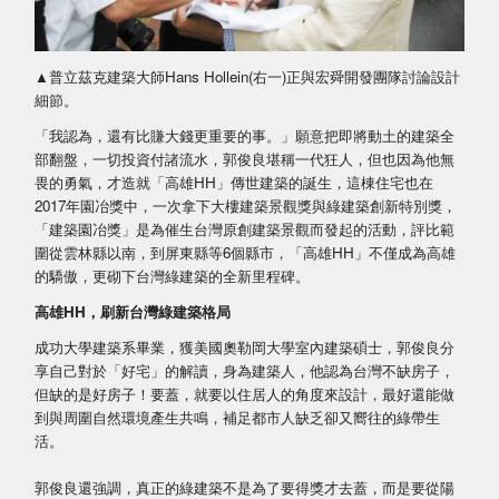
▲普立茲克建築大師Hans Hollein(右一)正與宏舜開發團隊討論設計
細節。
「我認為，還有比賺大錢更重要的事。」願意把即將動土的建築全
部翻盤，一切投資付諸流水，郭俊良堪稱一代狂人，但也因為他無
畏的勇氣，才造就「高雄HH」傳世建築的誕生，這棟住宅也在
2017年園冶獎中，一次拿下大樓建築景觀獎與綠建築創新特別獎，
「建築園冶獎」是為催生台灣原創建築景觀而發起的活動，評比範
圍從雲林縣以南，到屏東縣等6個縣市，「高雄HH」不僅成為高雄
的驕傲，更砌下台灣綠建築的全新里程碑。
高雄HH，刷新台灣綠建築格局
成功大學建築系畢業，獲美國奧勒岡大學室內建築碩士，郭俊良分
享自己對於「好宅」的解讀，身為建築人，他認為台灣不缺房子，
但缺的是好房子！要蓋，就要以住居人的角度來設計，最好還能做
到與周圍自然環境產生共鳴，補足都市人缺乏卻又嚮往的綠帶生
活。
郭俊良還強調，真正的綠建築不是為了要得獎才去蓋，而是要從陽