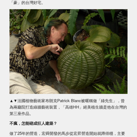
「豪」的台灣好宅。
▲▼法國植物藝術家布朗克Patrick Blanc被暱稱做「綠先生」，曾
為兩廳院打造綠牆藝術裝置，「高雄HH」絕美植生牆是他在台灣的
第三座作品。
不瘋，怎能砌成狂人建築？
做了25年的營造，宏舜開發的馬步從宏昇營造開始就蹲得穩，主要