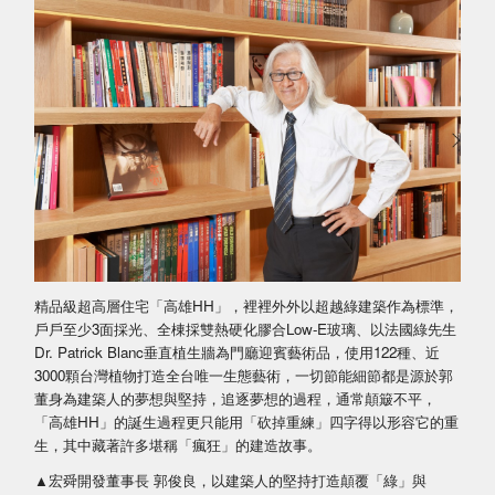
精品級超高層住宅「高雄HH」，裡裡外外以超越綠建築作為標準，
戶戶至少3面採光、全棟採雙熱硬化膠合Low-E玻璃、以法國綠先生
Dr. Patrick Blanc垂直植生牆為門廳迎賓藝術品，使用122種、近
3000顆台灣植物打造全台唯一生態藝術，一切節能細節都是源於郭
董身為建築人的夢想與堅持，追逐夢想的過程，通常顛簸不平，
「高雄HH」的誕生過程更只能用「砍掉重練」四字得以形容它的重
生，其中藏著許多堪稱「瘋狂」的建造故事。
▲宏舜開發董事長 郭俊良，以建築人的堅持打造顛覆「綠」與