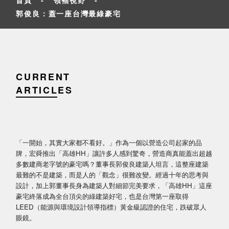
郭俊良：蓋一座台灣最綠豪宅
CURRENT
ARTICLES
「一開始，其實大家都不看好。」作為一個以營造公司起家的品
牌，宏舜推出「高雄HH」讓許多人感到驚奇，營造商真能蓋出超越
多數建商老字號的豪宅嗎？董事長郭俊良建築人坦言，這整座建築
最難的不是建築，而是人的「觀念」很難改變。經過十年的思考與
設計，加上郭董事長身為建築人對細節完美要求，「高雄HH」這座
豪宅終落成為全台頂尖的綠建築好宅，也是台灣第一座取得
LEED（能源與環境設計領導指標）黃金級認證的住宅，跌破眾人
眼鏡。