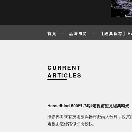
首頁
-
品味風尚
-
【經典恆存】Ha
CURRENT
ARTICLES
Hasselblad 500EL/M以老視窗望見經典時光
攝影界向來有技術派與器材派兩大分野，說實
走後面這條路似乎比較快。