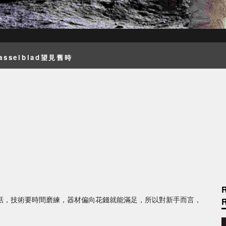
sselblad望見舊時
話，技術要時間磨練，器材偏向花錢就能滿足，所以對新手而言，