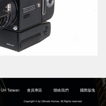
UH Taiwan
會員專區
聯絡我們
國際版塊
Copyright © by Ultimate Homes. All Rights reserved.