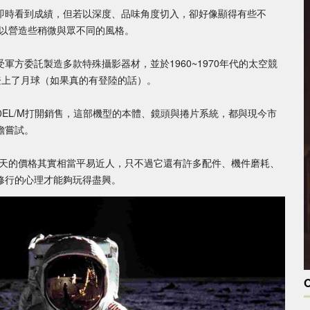
即時看到成績，但若以深度、品味角度切入，卻好像顯得有些不
M或許可以營造些稍微與眾不同的風格。
經受軍方委託製造多款特殊攝影器材，並於1960~1970年代的太空競
登上了月球（如果真的有登陸的話）。
以500EL/M打開銷售，這部機型的本體、鏡頭與捲片系統，都與現今市
膽嘗試。
L/M在今天的價格其實相當平易近人，只不過它還有許多配件、機件磨耗、
修行的心理才能夠玩得盡興。