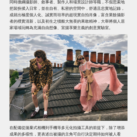
同時擔綱攝影師、敘事者、製作人和場景設計師等職，不假思索地
把裝扮揉入日常，並在自有、私密的空間中，舒適且忠實地記錄，
成就出極度個人化、誠實而坦率的超現實自拍肖像，富含業餘攝影
者的樸實清新，以及初生之犢般大無畏的果敢精神，大舉將個人居
家場域玩轉為充滿自由想像、宣揚享樂主義的創意實驗室。
在配備從拋棄式相機到手機等多元化拍攝工具的前提下，除了增添
成果的多樣性，更表述出被攝的主角可自行決定期待如何被人看