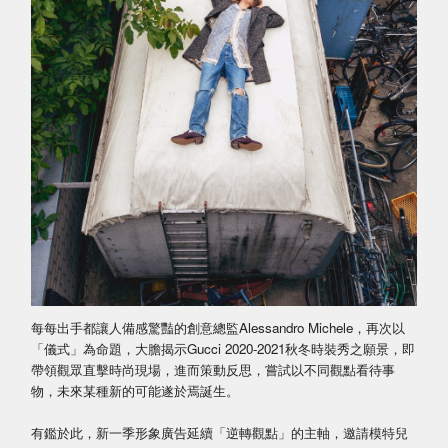
每每出手都讓人備感驚豔的創意總監Alessandro Michele，再次以
「儀式」為命題，大膽揭示Gucci 2020-2021秋冬時裝秀之願景，即
帶領觀眾直擊時尚現場，進而策動反思，嘗試以不同觀點看待事
物，未來某種新的可能遂於焉誕生。
有鑑於此，新一季形象廣告延續「逆轉觀點」的主軸，邀請模特兒