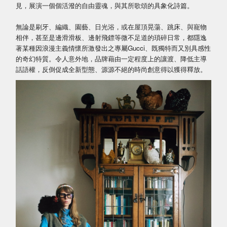
見，展演一個個活潑的自由靈魂，與其所歌頌的具象化詩篇。
無論是刷牙、編織、園藝、日光浴，或在屋頂晃蕩、跳床、與寵物
相伴，甚至是邊滑滑板、邊射飛鏢等微不足道的瑣碎日常，都隱逸
著某種因浪漫主義情懷所激發出之專屬Gucci、既獨特而又別具感性
的奇幻特質。令人意外地，品牌藉由一定程度上的讓渡、降低主導
話語權，反倒促成全新型態、源源不絕的時尚創意得以獲得釋放。