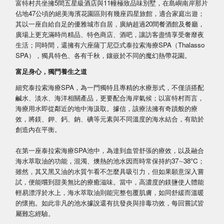
富特村共坐擁5間五星級酒店與11幢極致品味別墅，在島嶼南岸那片
佔地47公頃的絕美海濱花園區則有幾座四星旅館，適合家庭出遊；
其以一座自給自足的優雅城市自居，廣納超過20間餐酒館及餐廳，
廣場上更充滿時尚精品、特色商店、酒吧，讓訪客盡情享受奢靡夜
生活；同時間，還擁有六座薩丁尼亞式泰拉索海療SPA（Thalasso
SPA），獨具特色、各有千秋，鑲嵌於不同的魔幻熱帶花園。
富足身心，獨門養生之道
細究泰拉索海療SPA，為一門獨特且專精的水療形式，不僅須搭配
鹹水、淡水、海洋相關產品，更要配合海岸氣候；以富特村而言，
海療用水即從鄰近的地中海汲取。據信，該療法擁有奇蹟般的療
效，將鎂、鉀、鈣、鈉、碘等元素與不同溫度的海水結合，有助於
創造內在平衡。
在第一座泰拉索海療SPA池中，為達到血管舒張的療效，以及融合
海水萃取油的功能，混濁、燠熱的池水因而時常保持約37∼38°C；
雖然，其又黑又油的水質乍看不怎麼具吸引力，但如果願意深入嘗
試，便能嚐到甜美無比的療癒滋味。當中，高濃度的鎂鹽使人體能
輕易漂浮於水上，海水萃取油則能完整包覆肌膚，如同舒緩而溫暖
的懷抱。如此非凡的池水據說還有抗發炎與排毒功效，每回嘗試皆
屬難忘經驗。