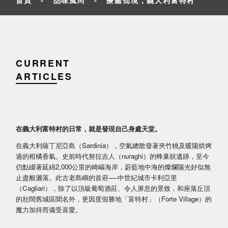
CURRENT
ARTICLES
在義大利富特村的日常，就是發現自己身處天堂。
在義大利薩丁尼亞島（Sardinia），空氣總散發著夾竹桃及暖陽烘烤
過的柑橘香氣。史前時代努拉吉人（nuraghi）的蜂巢狀遺跡，至今
仍點綴著延綿2,000公里的崎嶇海岸，蔚藍地中海的燦爛陽光好似無
止盡般灑落。此古老島嶼的首府──中世紀城市卡利亞里
（Cagliari），除了以頂級葡萄酒莊、令人屏息的景致，和座落丘頂
的壯闊舊城區聞名外，更因度假勝地「富特村」（Forte Village）的
魔力加持而備受喜愛。