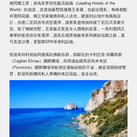
稱閃耀之星；身為世界領先飯店組織（Leading Hotels of the
World）的成員，其度假豪墅既優雅又美麗，也顧全隱私，每棟都配
有寬闊花園、獨立管家服務與私人泳池，建築則以地中海風格設
計，供應二至四房等房型選擇，讓賓客盡情徜徉薩丁尼亞式享樂天
堂。除了獨棟別墅，五星飯店更是令人讚嘆的首選，一系列寬闊又
奢華的套房供住客選擇，讓其在感受無敵海景和繽紛花園之餘，還
可直達沙灘，更緊鄰SPA等便利設施。
抵達富特村就如同微風吹拂般容易，因鄰近的卡利亞里‧埃爾馬斯
（Cagliari Elmas）國際機場，與周邊如羅馬菲烏米奇諾
（Fiumicino）國際機場等歐洲交通樞紐相距不遠，總是張開熱情雙
臂，歡迎民航機與私人專機的來訪蒞臨，迷走仙境。