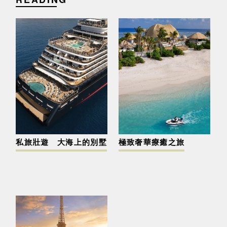
私旅壯遊 大海上的別墅
極致奢華療癒之旅