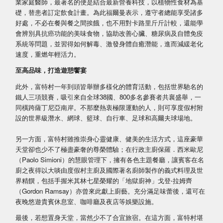
業家庭醫師，最著名的便是結合最新營養科技，以植物性食材為基
礎，替患者訂定飲食計畫。為此福爾曼表示，遵守者總能享受諸多
好處，不必在餐與餐之間挨餓，也不用對卡路里斤斤計較，還能學
會辨別具抗癌功能的美味食物，協助改善心臟、糖尿病及自體免疫
系統等問題，並習得如何解毒、激發身體自癒潛能，進而減緩老化
速度，重燃年輕活力。
至高品味，打造遊憩饗宴
此外，富特村一年到頭皆舉辦多樣化的體育活動，包括世界馳名的
鐵人三項競賽，吸引來自全球38國、800多名參賽者共襄盛舉，一
同橫跨薩丁尼亞南岸。不那麼熱衷極限運動的人，則可享度假村附
設的世界級潛水、網球、籃球、自行車、足球和高爾夫球場地。
另一方面，富特村雖推崇身心靈健康、健美的生活方式，這座豪華
天堂卻也少不了極盡豪奢的尊榮體驗；在行政主廚保羅．西米歐尼
（Paolo Simioni）的慧眼管理下，擁有各色主題餐廳，讓賓客在名
廚之夜得以大啖由度假村主廚及國際著名廚師製作的義式料理及世
界精饌，包括手握米其林七星榮耀的「地獄廚神」戈登‧拉姆齊
（Gordon Ramsay）亦曾來此獻上廚藝。充分滿足味蕾後，還可在
夜晚悠遊貴賓休息室、咖啡廳及夜店等娛樂設施。
最後，若想置身天堂，當然少不了合宜旅宿。在這方面，富特村堪