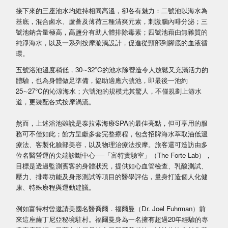
接下來的三座池水均維持相同高溫，卻各有魅力：二號池以海水為
基底，混合鹵水、蘆薈及薄荷三種清爽元素，刺激腦內啡分泌；三
號池鈉含量極高，高鹽分有助人體排除毒素；四號池藉由無雜質的
純淨海水，以及一系列按摩漩渦設計，促進從頸部到腳底的血液循
環。
五號浴池溫度稍低，30∼32°C的池水除營造令人放鬆又充滿活力的
體驗，也為身體做足準備，協助適應六號池，即最後一池約
25∼27°C的沁涼海水；六號池的規模尤其驚人，不僅規劃上游水
道，更裝配各式按摩渦流。
然而，上述浴池雖說是泰拉索海療SPA的最佳亮點，但可享用的服
務可不僅如此；館方呈獻多套完整療程，包含招牌海水萃取油低溫
療法、客製化臉部美容，以及物理治療法按摩。旅客還可造訪由多
位名醫營運的尖端診斷中心──「富特實驗室」（The Forte Lab），
目標是透過監測賓客的身體狀況，提供如心血管檢查、乳酸測試、
壓力、排毒功能及身形測試等項目的醫學評估，量身打造個人化健
康、特殊療程與運動建議。
例如富特村曾邀請美國名醫喬爾．福爾曼（Dr. Joel Fuhrman）前
來這座薩丁尼亞秘境駐村。福爾曼身為一名擁有超過20年經驗的專