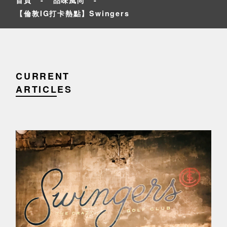
【倫敦IG打卡熱點】Swingers
CURRENT
ARTICLES