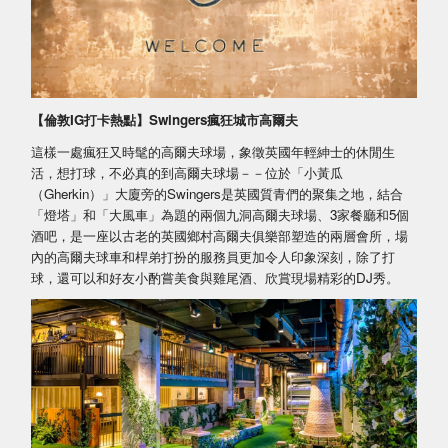
【倫敦IG打卡熱點】Swingers瘋狂城市高爾夫
這樣一處瘋狂又時髦的高爾夫球場，象徵英國年輕紳士的休閒生
活，想打球，不必真的到高爾夫球場－－位於「小黃瓜
（Gherkin）」大廈旁的Swingers是英國質青們的聚集之地，結合
「燈塔」和「大風車」為題的兩個九洞高爾夫球場、3家餐廳和5個
酒吧，是一座以古老的英國鄉村高爾夫俱樂部塑造的兩層會所，場
內的高爾夫球車和桿弟打扮的服務員更加令人印象深刻，除了打
球，還可以和好友小酌嘗美食與雞尾酒、欣賞現場精彩的DJ秀。