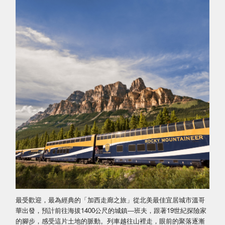
最受歡迎，最為經典的「加西走廊之旅」從北美最佳宜居城市溫哥
華出發，預計前往海拔1400公尺的城鎮―班夫，跟著19世紀探險家
的腳步，感受這片土地的脈動。列車越往山裡走，眼前的聚落逐漸