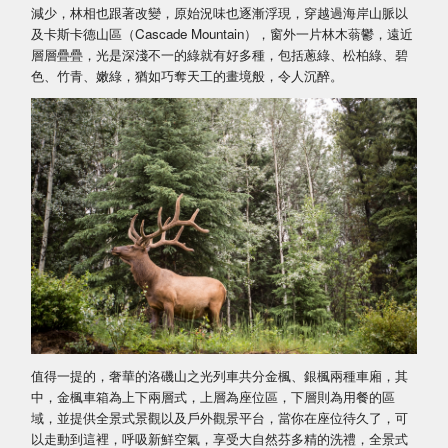
減少，林相也跟著改變，原始況味也逐漸浮現，穿越過海岸山脈以
及卡斯卡德山區（Cascade Mountain），窗外一片林木蓊鬱，遠近
層層疊疊，光是深淺不一的綠就有好多種，包括蔥綠、松柏綠、碧
色、竹青、嫩綠，猶如巧奪天工的畫境般，令人沉醉。
值得一提的，奢華的洛磯山之光列車共分金楓、銀楓兩種車廂，其
中，金楓車箱為上下兩層式，上層為座位區，下層則為用餐的區
域，並提供全景式景觀以及戶外觀景平台，當你在座位待久了，可
以走動到這裡，呼吸新鮮空氣，享受大自然芬多精的洗禮，全景式