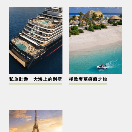
私旅壯遊 大海上的別墅
極致奢華療癒之旅