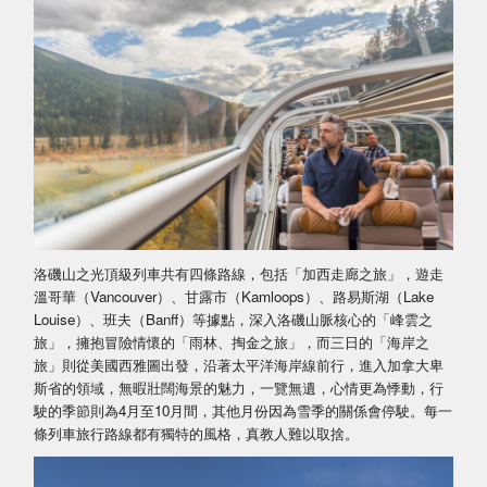
洛磯山之光頂級列車共有四條路線，包括「加西走廊之旅」，遊走
溫哥華（Vancouver）、甘露市（Kamloops）、路易斯湖（Lake
Louise）、班夫（Banff）等據點，深入洛磯山脈核心的「峰雲之
旅」，擁抱冒險情懷的「雨林、掏金之旅」，而三日的「海岸之
旅」則從美國西雅圖出發，沿著太平洋海岸線前行，進入加拿大卑
斯省的領域，無暇壯闊海景的魅力，一覽無遺，心情更為悸動，行
駛的季節則為4月至10月間，其他月份因為雪季的關係會停駛。每一
條列車旅行路線都有獨特的風格，真教人難以取捨。