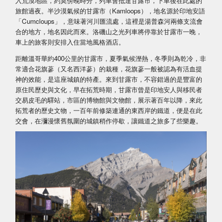
入荒漠地區，約莫傍晚時分，列車會抵達甘露市，下車後在此處的
旅館過夜。半沙漠氣候的甘露市（Kamloops），地名源於印地安語
「Cumcloups」，意味著河川匯流處，這裡是湯普森河兩條支流會
合的地方，地名因此而來。洛磯山之光列車將停靠於甘露市一晚，
車上的旅客則安排入住當地風格酒店。
距離溫哥華約400公里的甘露市，夏季氣候溼熱，冬季則為乾冷，非
常適合花旗蔘（又名西洋蔘）的栽種，花旗蔘一般被認為有活血提
神的效能，是這座城鎮的特產。來到甘露市，不容錯過的是豐富的
原住民歷史與文化，早在拓荒時期，甘露市曾是印地安人與移民者
交易皮毛的驛站，市區的博物館與文物館，展示著百年以降，來此
拓荒者的歷史文物，一百年前修築連通的東西岸的鐵道，便是在此
交會，在瀰漫懷舊氛圍的城鎮稍作停歇，讓鐵道之旅多了些樂趣。