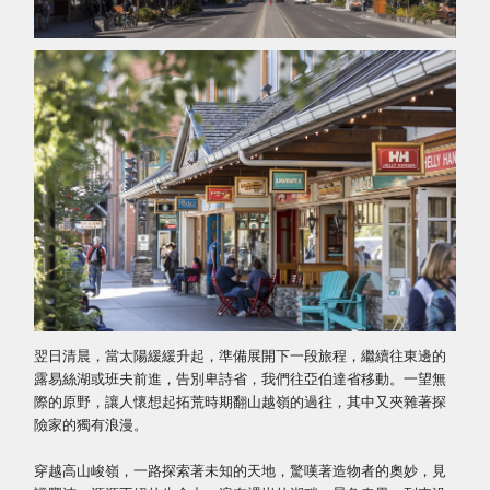
翌日清晨，當太陽緩緩升起，準備展開下一段旅程，繼續往東邊的
露易絲湖或班夫前進，告別卑詩省，我們往亞伯達省移動。一望無
際的原野，讓人懷想起拓荒時期翻山越嶺的過往，其中又夾雜著探
險家的獨有浪漫。
穿越高山峻嶺，一路探索著未知的天地，驚嘆著造物者的奧妙，見