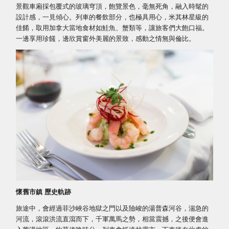
景觀車廂採包覆式的玻璃穹頂，飽覽景色，毫無死角，融入時髦的
設計感，一見傾心。列車的餐飲部分，也極具用心，米其林星級的
佳餚，取用加拿大當地食材如鮭魚、蟹類等，讓旅客們大飽口福。
一邊享用珍饈，邊欣賞窗外美麗的景致，感動之情無與倫比。
懷舊市鎮 歷史軌跡
旅途中，會經過菲沙峽谷地獄之門以及險峻的湯普森河谷，湍急的
河流，滾滾洪流直瀉而下，千軍萬馬之勢，相當震撼，之後便會進