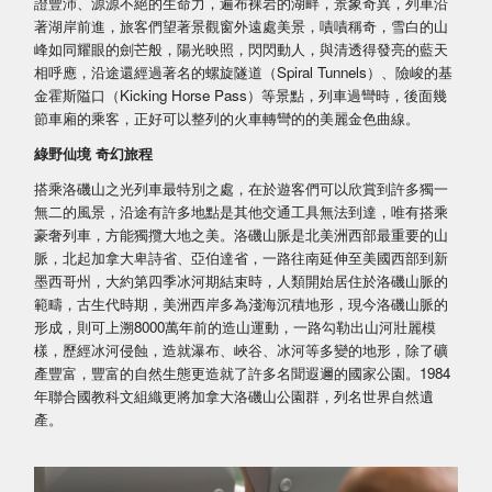
證豐沛、源源不絕的生命力，遍布裸岩的湖畔，景象奇異，列車沿
著湖岸前進，旅客們望著景觀窗外遠處美景，嘖嘖稱奇，雪白的山
峰如同耀眼的劍芒般，陽光映照，閃閃動人，與清透得發亮的藍天
相呼應，沿途還經過著名的螺旋隧道（Spiral Tunnels）、險峻的基
金霍斯隘口（Kicking Horse Pass）等景點，列車過彎時，後面幾
節車廂的乘客，正好可以整列的火車轉彎的的美麗金色曲線。
綠野仙境 奇幻旅程
搭乘洛磯山之光列車最特別之處，在於遊客們可以欣賞到許多獨一
無二的風景，沿途有許多地點是其他交通工具無法到達，唯有搭乘
豪奢列車，方能獨攬大地之美。洛磯山脈是北美洲西部最重要的山
脈，北起加拿大卑詩省、亞伯達省，一路往南延伸至美國西部到新
墨西哥州，大約第四季冰河期結束時，人類開始居住於洛磯山脈的
範疇，古生代時期，美洲西岸多為淺海沉積地形，現今洛磯山脈的
形成，則可上溯8000萬年前的造山運動，一路勾勒出山河壯麗模
樣，歷經冰河侵蝕，造就瀑布、峽谷、冰河等多變的地形，除了礦
產豐富，豐富的自然生態更造就了許多名聞遐邇的國家公園。1984
年聯合國教科文組織更將加拿大洛磯山公園群，列名世界自然遺
產。