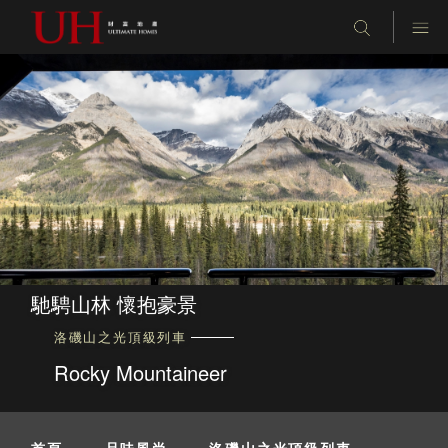
馳騁山林 懷抱豪景
洛磯山之光頂級列車
Rocky Mountaineer
首頁
-
品味風尚
-
洛磯山之光頂級列車