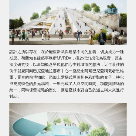
設計之所以存在，在於能重新賦與建築不同的意義，切換成另一種
狀態。荷蘭知名建築事務所MVRDV，擅於把幻想化為現實，經由
深度研究後，以新穎概念呈現他們心中對城市的想法，近年最佳的
例子就屬阿爾巴尼亞地拉那市中心一座紀念阿爾巴尼亞獨裁者恩維
爾．霍查的前博物館，添加上階梯式屋頂和色彩鮮豔的盒子，轉化
成充滿特色的多元場域，一舉完成了人與空間時間、功能與情緒的
統一，同時保留複雜的歷史，讓這座城市對自己的過去與未來進行
對話。