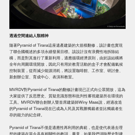
透過空間連結人類精神
隨著Pyramid of Tirana這座遺產建築的大規模翻修，該計畫也實現
了聯合國概述的多項永續發展目標。該設計沒有浪費性地拆除結
構，而是對其進行了重新利用，適應循環經濟原則，由於該結構將
全年向周圍環境開放，因此只有用於教育活動的盒子才會配備氣候
控制裝置，從而減少能源消耗，將設置咖啡館、工作室、研討會、
新創辦公室、育成中心、表演和教室。
MVRDV對Pyramid of Tirana的翻修計畫現已正式向公眾開放，這為
大家提供了反思歷史、質疑意識形態和批判性審視建築所在環境的
工具。MVRDV聯合創辦人暨首席建築師Winy Maas說，經過改造
的Pyramid of Tirana現在已成為人民及其戰勝獨裁者並比獨裁者生
存的能力的紀念碑。
Pyramid of Tirana不僅是適應性再利用的典範，也是使代表過去理
想的建築在當今具有相關性的教訓，畢竟，如果我們消除歷史對建