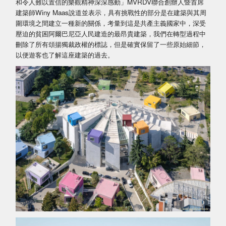
和令人難以置信的樂觀精神深深感動」MVRDV聯合創辦人暨首席
建築師Winy Maas說道並表示，具有挑戰性的部分是在建築與其周
圍環境之間建立一種新的關係，考量到這是共產主義國家中，深受
壓迫的貧困阿爾巴尼亞人民建造的最昂貴建築，我們在轉型過程中
刪除了所有頌揚獨裁政權的標誌，但是確實保留了一些原始細節，
以便遊客也了解這座建築的過去。