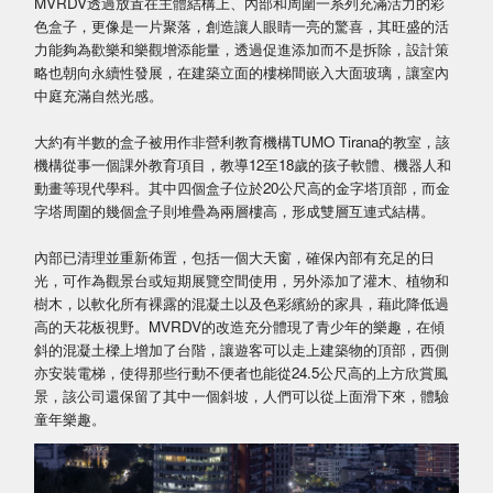
MVRDV透過放置在主體結構上、內部和周圍一系列充滿活力的彩
色盒子，更像是一片聚落，創造讓人眼睛一亮的驚喜，其旺盛的活
力能夠為歡樂和樂觀增添能量，透過促進添加而不是拆除，設計策
略也朝向永續性發展，在建築立面的樓梯間嵌入大面玻璃，讓室內
中庭充滿自然光感。
大約有半數的盒子被用作非營利教育機構TUMO Tirana的教室，該
機構從事一個課外教育項目，教導12至18歲的孩子軟體、機器人和
動畫等現代學科。其中四個盒子位於20公尺高的金字塔頂部，而金
字塔周圍的幾個盒子則堆疊為兩層樓高，形成雙層互連式結構。
內部已清理並重新佈置，包括一個大天窗，確保內部有充足的日
光，可作為觀景台或短期展覽空間使用，另外添加了灌木、植物和
樹木，以軟化所有裸露的混凝土以及色彩繽紛的家具，藉此降低過
高的天花板視野。MVRDV的改造充分體現了青少年的樂趣，在傾
斜的混凝土樑上增加了台階，讓遊客可以走上建築物的頂部，西側
亦安裝電梯，使得那些行動不便者也能從24.5公尺高的上方欣賞風
景，該公司還保留了其中一個斜坡，人們可以從上面滑下來，體驗
童年樂趣。