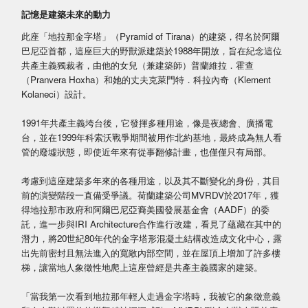
記憶是建築未來的動力
此座「地拉那金字塔」（Pyramid of Tirana）的建築，得名於阿爾
巴尼亞首都，這座巨大的野獸派建築於1988年開放，旨在紀念這位
共產主義獨裁者，由他的女兒（兼建築師）普蘭維拉．霍查
（Pranvera Hoxha）和她的丈夫克萊門特．科拉內奇（Klement
Kolaneci）設計。
1991年共產主義垮台後，它發揮多種用途，像是夜總會、廣播電
台，並在1999年科索沃戰爭期間被用作北約基地，最終成為無人看
管的廢墟狀態，即使近年來有從事翻修計畫，也僅僅只有局部。
考慮到這座建築多年來的各種用途，以及其不斷變化的身份，其目
前的演變階段一直備受爭議。荷蘭建築公司MVRDV於2017年，獲
得地拉那市政府和阿爾巴尼亞裔美國發展基金會（AADF）的委
託，進一步與IRI Architecture合作進行改建，看見了蘊藏在其中的
潛力，將20世紀80年代的金字塔形混凝土結構改造成文化中心，露
出先前密封且無法進入的寬敞內部空間，並在屋頂上增加了許多樓
梯，讓當地人象徵性地爬上這座曾經是共產主義國家的建築。
「當我第一次看到地拉那年輕人走過金字塔時，我被它的象徵意義