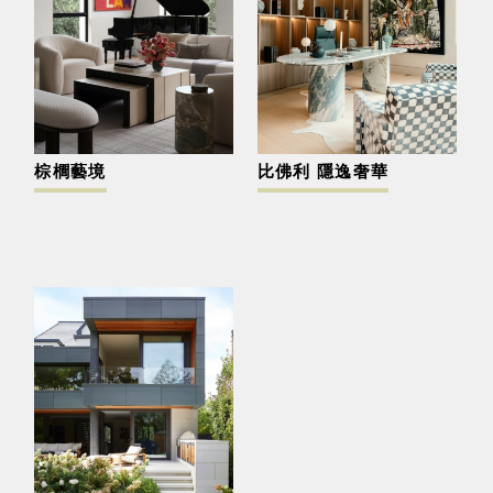
棕櫚藝境
比佛利 隱逸奢華