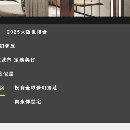
2025大阪世博會
幻奢旅
鍊城市 定義美好
度假屋
築
投資全球夢幻酒莊
雋永傳世宅