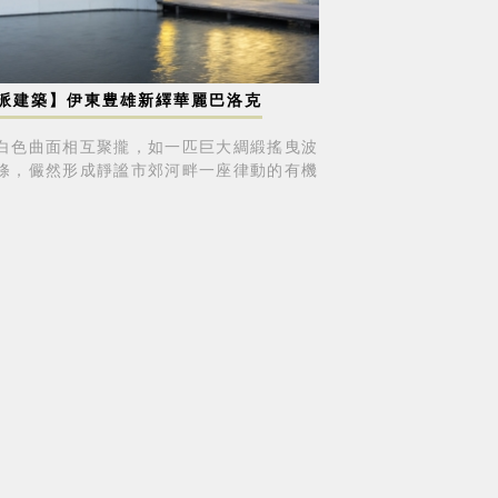
派建築】伊東豊雄新繹華麗巴洛克
白色曲面相互聚攏，如一匹巨大綢緞搖曳波
條，儼然形成靜謐市郊河畔一座律動的有機