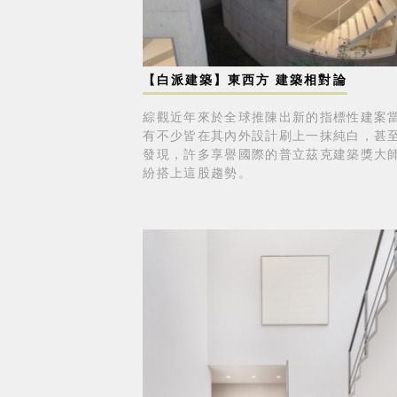
【白派建築】東西方 建築相對論
綜觀近年來於全球推陳出新的指標性建案
有不少皆在其內外設計刷上一抹純白，甚
發現，許多享譽國際的普立茲克建築獎大
紛搭上這股趨勢。