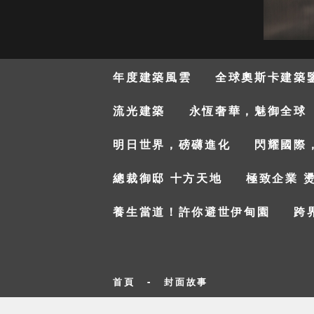
年度建築風雲
全球奧斯卡建築
流光建築
永恆奢華，魅御全球
明日世界，磅礴進化
閃耀國際
總裁御邸 十方天地
極致企業 
養生當道！許你避世伊甸園
跨
首頁
-
封面故事