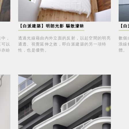
【白派建築】明朗光影 驅散濛昧
【白
當中，
透過光線藉由內外立面的反射，以起空間的明亮
數個
至可以
通透、視覺延伸之效，即白派建築的另一項特
浪線
師亦紛
性，也是優勢。
體。