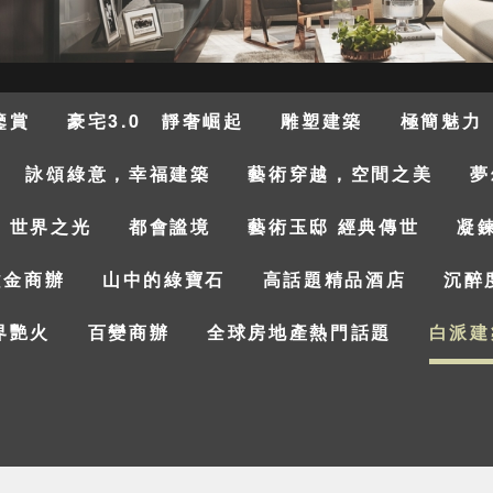
鑒賞
豪宅3.0 靜奢崛起
雕塑建築
極簡魅力
詠頌綠意，幸福建築
藝術穿越，空間之美
夢
，世界之光
都會謐境
藝術玉邸 經典傳世
凝
燙金商辦
山中的綠寶石
高話題精品酒店
沉醉
界艷火
百變商辦
全球房地產熱門話題
白派建