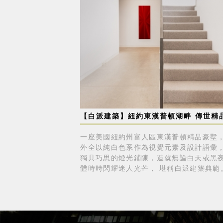
【白派建築】紐約東漢普頓湖畔 傳世精
一座美國紐約州富人區東漢普頓精品豪墅
外全以純白色系作為視覺元素及設計語彙
獨具巧思的燈光鋪陳，造就無論白天或黑
體時時閃耀迷人光芒， 堪稱白派建築典範