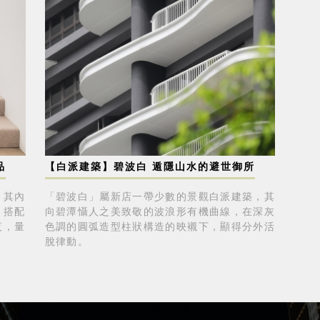
品
【白派建築】碧波白 遁隱山水的避世御所
，其內
「碧波白」屬新店一帶少數的景觀白派建築，其
，搭配
向碧潭懾人之美致敬的波浪形有機曲線，在深灰
夜，量
色調的圓弧造型柱狀構造的映襯下，顯得分外活
。
脫律動。